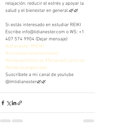
relajación, reducir el estrés y apoyar la 
salud y el bienestar en general.🌿🌿
Si estás interesado en estudiar REIKI 
Escribe info@lidianester.com o WS: +1 
407 574 9904 (Dejar mensaje)
#lidianester
#REIKI
#constelacionesfamiliares
#terapiasholisticas
#TerapiasCuánticas
#terapiasangelicales
Suscríbete a mi canal de youtube 
@Imlidianester🌿🌿