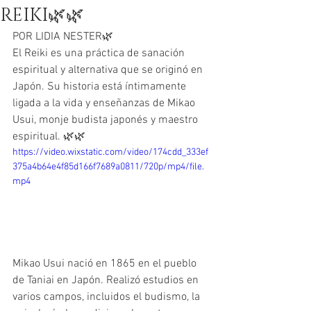
REIKI🌿🌿
POR LIDIA NESTER🌿
El Reiki es una práctica de sanación 
espiritual y alternativa que se originó en 
Japón. Su historia está íntimamente 
ligada a la vida y enseñanzas de Mikao 
Usui, monje budista japonés y maestro 
espiritual. 🌿🌿
https://video.wixstatic.com/video/174cdd_333ef
375a4b64e4f85d166f7689a0811/720p/mp4/file.
mp4
Mikao Usui nació en 1865 en el pueblo 
de Taniai en Japón. Realizó estudios en 
varios campos, incluidos el budismo, la 