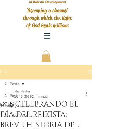
Becoming a channel
through which the light
of God heals millions
Post
All Posts
Lidia Nester
All Posts
Aug 15, 2023
2 min read
🌿🌿CELEBRANDO EL
Getting Started
DÍA DEL REIKISTA:
Your Community
BREVE HISTORIA DEL