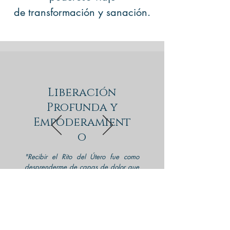
de transformación y sanación.
Liberación
Profunda y
Empoderamient
o
"Recibir el Rito del Útero fue como
desprenderme de capas de dolor que
no sabía que cargaba. Sentí cómo la
energía del miedo y las culpas que
habían estado latentes en mí durante
años se liberaban poco a poco.
Después del rito, no solo me sentí más
ligera, sino también más conectada