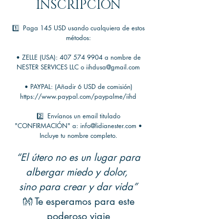
INSCRIPCIÓN
1️⃣ Paga 145 USD usando cualquiera de estos
métodos:
• ZELLE (USA):
407 574 9904
a nombre de
NESTER SERVICES LLC o
iihdusa@gmail.com
• PAYPAL: (Añadir 6 USD de comisión)
https://www.paypal.com/paypalme/iihd
2️⃣ Envíanos un email titulado
"CONFIRMACIÓN" a:
info@lidianester.com
•
Incluye tu nombre completo.
“El útero no es un lugar para
albergar miedo y dolor,
sino para crear y dar vida”
👐 Te esperamos para este
poderoso viaje