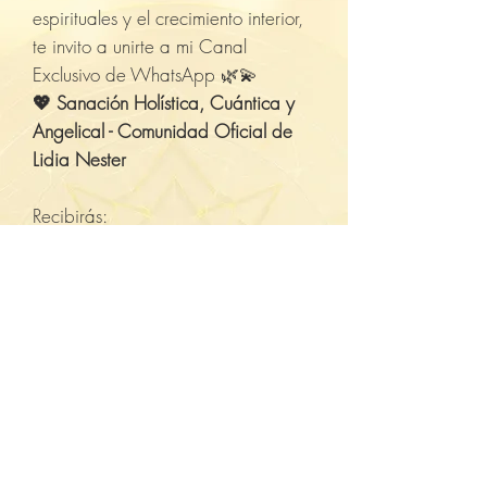
espirituales y el crecimiento interior,
te invito a unirte a mi Canal
Exclusivo de WhatsApp 🌿💫
💖 Sanación Holística, Cuántica y
Angelical - Comunidad Oficial de
Lidia Nester
Recibirás:
🌟 Mensajes inspiradores
🌟 Herramientas de sanación
🌟 Contenido espiritual exclusivo
🌟 Sanación personal y crecimiento
interior
🌟 Invitaciones a eventos gratuitos y
pagos
🌟 Información de cursos y
formaciones