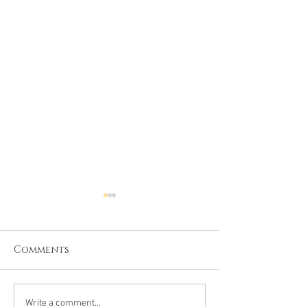
Comments
El Útero que Sana:
✨ "Los Regist
Write a comment...