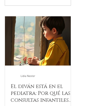
Un Legado de Amor y
Akáshicos: El
Poder a Través del
lenguaje del
Rito
el arte de r
quién eres" ✨
Lidia Nester
El diván está en el
pediatra: Por qué las
consultas infantiles