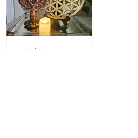
Lidia Nester
✨ "Los Registros
Akáshicos: El lenguaje
del alma y el arte de
recordar quién
¿Y si te dijera que existe un lugar donde
eres" ✨
todo lo que eres, has sido y puedes
llegar a ser está registrado con amor
infinito? Ese lugar...