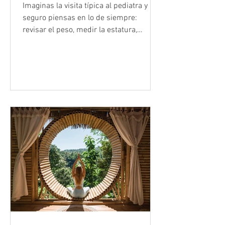
cambiaron para
Imaginas la visita típica al pediatra y
siempre
seguro piensas en lo de siempre:
revisar el peso, medir la estatura,
chequear los oídos y, con suerte, salir
con una paleta de premio. Pero si has
estado en una sala de espera
últimamente, probablemente hayas
notado que el ambiente se siente
diferente. No es tu imaginación. Las
camillas donde antes solo se revisaban
gripes y rodillas raspadas hoy están
recibiendo a niños con el corazón
acelerado y la mente abrumada. Una
reciente investi