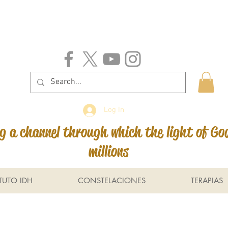
Log In
 a channel through which the light of Go
millions
ITUTO IDH
CONSTELACIONES
TERAPIAS