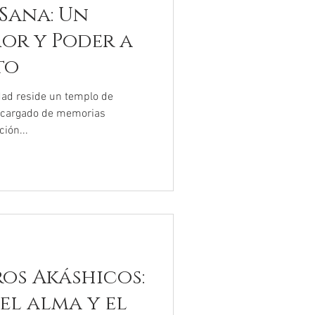
 Sana: Un
or y Poder a
to
dad reside un templo de
o cargado de memorias
ción...
ros Akáshicos:
el alma y el