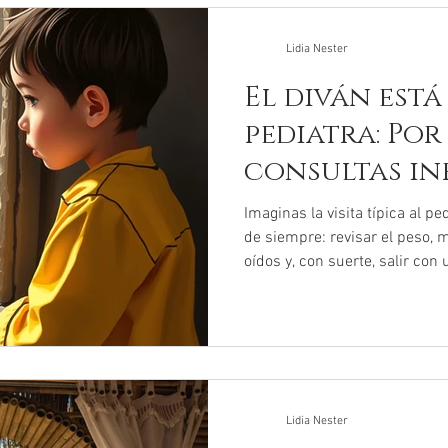
Lidia Nester
El diván está
pediatra: Por
consultas in
cambiaron pa
Imaginas la visita típica al p
de siempre: revisar el peso, m
oídos y, con suerte, salir con
has estado en una sala de es
probablemente hayas notado 
diferente. No es tu imaginaci
solo se revisaban gripes y ro
recibiendo a niños con el cor
abrumada. Una reciente inves
Lidia Nester