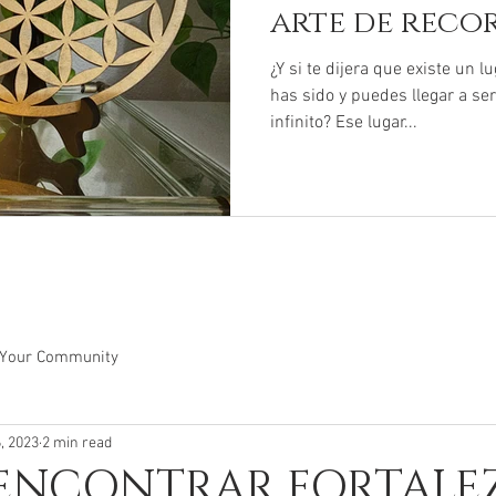
arte de reco
eres" ✨
¿Y si te dijera que existe un l
has sido y puedes llegar a se
infinito? Ese lugar...
Your Community
, 2023
2 min read
ENCONTRAR FORTALE