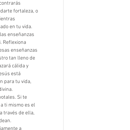
contrarás 
arte fortaleza, o 
ientras 
cado en tu vida.
 las enseñanzas 
. Reflexiona 
 esas enseñanzas 
tro tan lleno de 
zará cálida y 
esús está 
n para tu vida, 
ivina.
tales. Si te 
a ti mismo es el 
través de ella, 
dean.
iamente a 