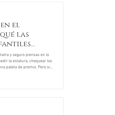
 en el
 qué las
fantiles
ra siempre
ediatra y seguro piensas en lo
edir la estatura, chequear los
 una paleta de premio. Pero si
pera últimamente,
que el ambiente se siente
ón. Las camillas donde antes
dillas raspadas hoy están
azón acelerado y la mente
ti