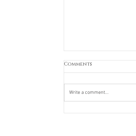
Comments
Write a comment...
El diván está en el
pediatra: Por qué las
consultas infantiles
cambiaron para