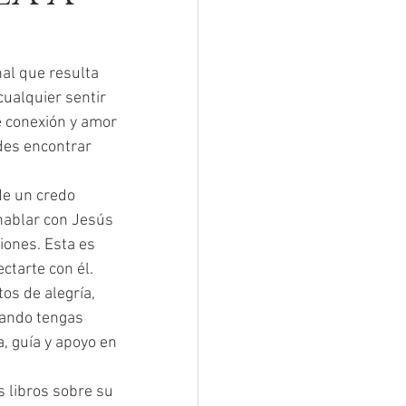
al que resulta 
cualquier sentir 
e conexión y amor 
des encontrar 
e un credo 
hablar con Jesús 
iones. Esta es 
tarte con él. 
s de alegría, 
uando tengas 
a, guía y apoyo en 
s libros sobre su 