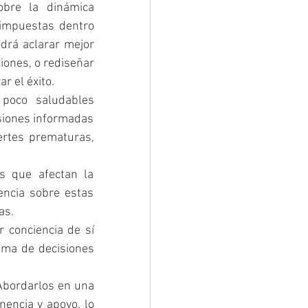
bre la dinámica 
 impuestas dentro 
drá aclarar mejor 
ones, o rediseñar 
r el éxito.
 poco saludables 
iones informadas 
rtes prematuras, 
s que afectan la 
encia sobre estas 
as.
conciencia de sí 
oma de decisiones 
Abordarlos en una 
encia y apoyo, lo 