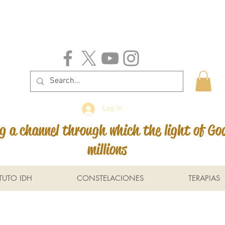
Log In
 a channel through which the light of Go
millions
ITUTO IDH
CONSTELACIONES
TERAPIAS