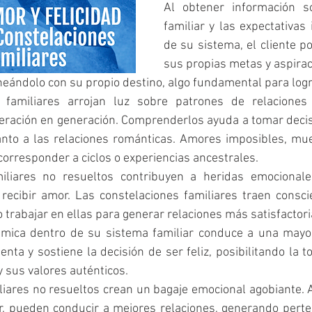
Al obtener información so
familiar y las expectativas
de su sistema, el cliente po
sus propias metas y aspiraci
ineándolo con su propio destino, algo fundamental para logra
 familiares arrojan luz sobre patrones de relaciones
eración en generación. Comprenderlos ayuda a tomar decis
nto a las relaciones románticas. Amores imposibles, mue
corresponder a ciclos o experiencias ancestrales. 
liares no resueltos contribuyen a heridas emocionale
recibir amor. Las constelaciones familiares traen consci
 trabajar en ellas para generar relaciones más satisfactori
mica dentro de su sistema familiar conduce a una mayor 
ta y sostiene la decisión de ser feliz, posibilitando la t
y sus valores auténticos.
iares no resueltos crean un bagaje emocional agobiante. 
ar, pueden conducir a mejores relaciones, generando perten