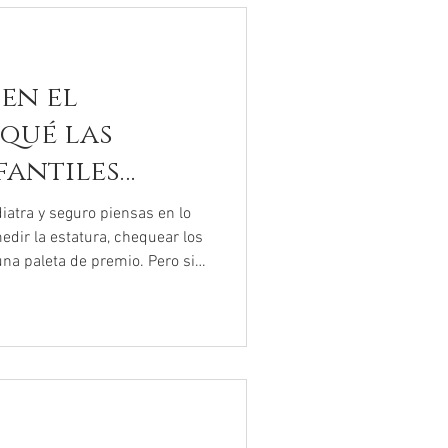
 en el
 qué las
fantiles
ra siempre
ediatra y seguro piensas en lo
edir la estatura, chequear los
 una paleta de premio. Pero si
pera últimamente,
que el ambiente se siente
ón. Las camillas donde antes
dillas raspadas hoy están
azón acelerado y la mente
ti