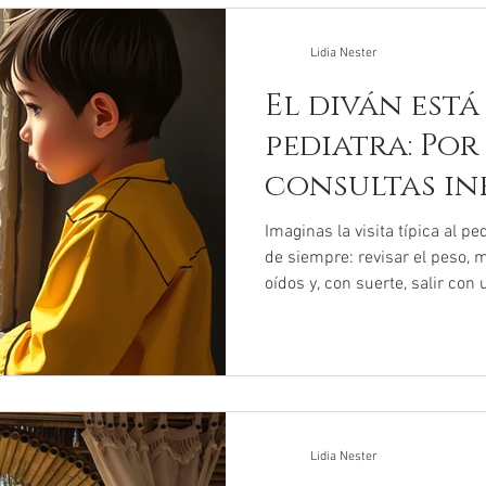
Lidia Nester
El diván está
pediatra: Por
consultas in
cambiaron pa
Imaginas la visita típica al p
de siempre: revisar el peso, m
oídos y, con suerte, salir con
has estado en una sala de es
probablemente hayas notado 
diferente. No es tu imaginaci
solo se revisaban gripes y ro
recibiendo a niños con el cor
abrumada. Una reciente inves
Lidia Nester