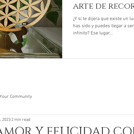
arte de reco
eres" ✨
¿Y si te dijera que existe un l
has sido y puedes llegar a se
infinito? Ese lugar...
Your Community
, 2023
2 min read
 AMOR Y FELICIDAD CO