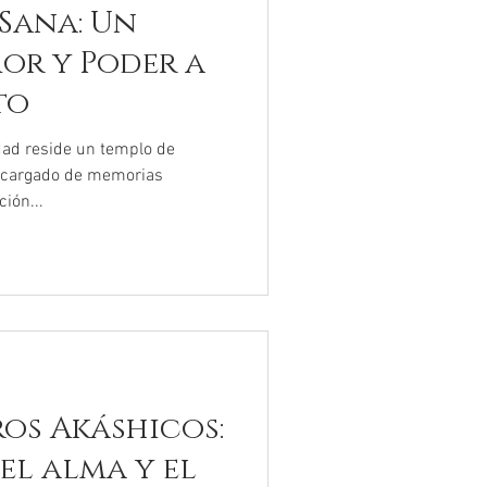
 Sana: Un
or y Poder a
to
dad reside un templo de
o cargado de memorias
ción...
ros Akáshicos:
el alma y el