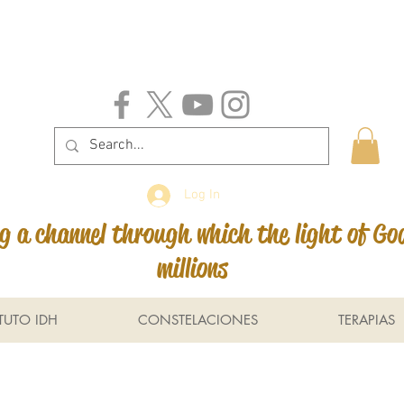
Log In
 a channel through which the light of Go
millions
ITUTO IDH
CONSTELACIONES
TERAPIAS