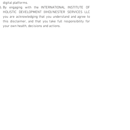
digital platforms.
By engaging with the INTERNATIONAL INSTITUTE OF
HOLISTIC DEVELOPMENT (IIHD)/NESTER SERVICES LLC
you are acknowledging that you understand and agree to
this disclaimer, and that you take full responsibility for
your own health, decisions and actions.
© 2026 by International Institute of Holistic Development
(IIHD)
All the content, including text, video, images and
procedures are copyrighted property of either Lidia Nester
and/or the International Institute of Holistic Development.
DESCARGO DE RESPONSABILIDAD
La información proporcionada en este sitio web tiene fines
educativos, de crecimiento personal y culturales
únicamente.
Ni el INSTITUTO INTERNACIONAL DE DESARROLLO
HOLÍSTICO (IIHD)/NESTER SERVICES LLC ni sus
propietarios, miembros de la junta directiva, empleados,
agentes y/o voluntarios ofrecen asesoramiento médico a
través de este sitio web ni por ningún otro medio. Tampoco
debe utilizarse la información proporcionada como
sustituto de la atención médica necesaria de un
profesional de la salud o de la salud mental con licencia.
El INSTITUTO INTERNACIONAL DE DESARROLLO HOLÍSTICO
(IIHD)/NESTER SERVICES LLC recomienda a todos buscar