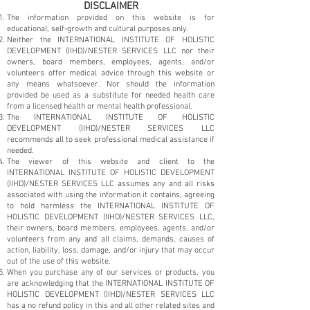
DISCLAIMER
The information provided on this website is for
educational, self-growth and cultural purposes only.
Neither the INTERNATIONAL INSTITUTE OF HOLISTIC
DEVELOPMENT (IIHD)/NESTER SERVICES LLC nor their
owners, board members, employees, agents, and/or
volunteers offer medical advice through this website or
any means whatsoever. Nor should the information
provided be used as a substitute for needed health care
from a licensed health or mental health professional.
The INTERNATIONAL INSTITUTE OF HOLISTIC
DEVELOPMENT (IIHD)/NESTER SERVICES LLC
recommends all to seek professional medical assistance if
needed.
The viewer of this website and client to the
INTERNATIONAL INSTITUTE OF HOLISTIC DEVELOPMENT
(IIHD)/NESTER SERVICES LLC assumes any and all risks
associated with using the information it contains, agreeing
to hold harmless the INTERNATIONAL INSTITUTE OF
HOLISTIC DEVELOPMENT (IIHD)/NESTER SERVICES LLC,
their owners, board members, employees, agents, and/or
volunteers from any and all claims, demands, causes of
action, liability, loss, damage, and/or injury that may occur
out of the use of this website.
When you purchase any of our services or products, you
are acknowledging that the INTERNATIONAL INSTITUTE OF
HOLISTIC DEVELOPMENT (IIHD)/NESTER SERVICES LLC
has a no refund policy in this and all other related sites and